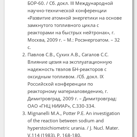
БОР-60. / Сб. докл. III Международной
научно-технической конференции
«Развитие атомной энергетики на основе
замкнутого топливного цикла с
реакторами на быстрых нейтронах», г.
Москва, 2009 г. – М.: Росэнергоатом. – 32
с.
Павлов С.В., Сухих А.В., Сагалов С.С.
Влияние цезия на эксплуатационную
надежность твэлов БН-реакторов с
оксидным топливом. /Сб. докл. IX
Российской конференции по
реакторному материаловедению, г.
Димитровград, 2009 г. – Димитровград:
ОАО «ГНЦ НИИАР», С.330-334.
Mignanelli M.A., Potter P.E. An investigation
of the reaction between sodium and
hyperstoichiometric urania. / J. Nucl. Mater.
V.114 (1983). P. 168-180.