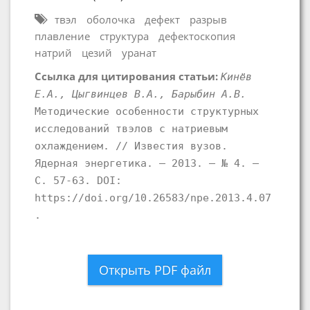
твэл
оболочка
дефект
разрыв
плавление
структура
дефектоскопия
натрий
цезий
уранат
Ссылка для цитирования статьи:
Кинёв
Е.А., Цыгвинцев В.А., Барыбин А.В.
Методические особенности структурных
исследований твэлов с натриевым
охлаждением. // Известия вузов.
Ядерная энергетика. – 2013. – № 4. –
С. 57-63. DOI:
https://doi.org/10.26583/npe.2013.4.07
.
Открыть PDF файл