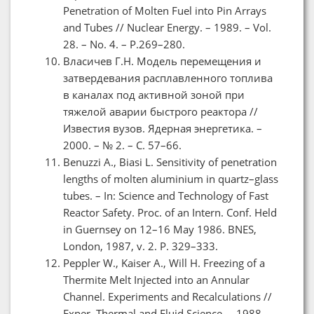
Penetration of Molten Fuel into Pin Arrays
and Tubes // Nuclear Energy. – 1989. – Vol.
28. – No. 4. – P.269–280.
Власичев Г.Н. Модель перемещения и
затвердевания расплавленного топлива
в каналах под активной зоной при
тяжелой аварии быстрого реактора //
Известия вузов. Ядерная энергетика. –
2000. – № 2. – С. 57–66.
Benuzzi A., Biasi L. Sensitivity of penetration
lengths of molten aluminium in quartz–glass
tubes. – In: Science and Technology of Fast
Reactor Safety. Proc. of an Intern. Conf. Held
in Guernsey on 12–16 May 1986. BNES,
London, 1987, v. 2. P. 329–333.
Peppler W., Kaiser A., Will H. Freezing of a
Thermite Melt Injected into an Annular
Channel. Experiments and Recalculations //
Exper. Thermal and Fluid Science. – 1988. –