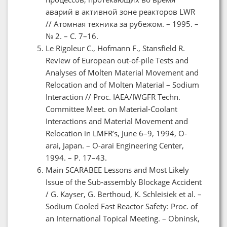
аварий в активной зоне реакторов LWR
// Атомная техника за рубежом. – 1995. –
№ 2. – С. 7–16.
Le Rigoleur C., Hofmann F., Stansfield R.
Review of European out-of-pile Tests and
Analyses of Molten Material Movement and
Relocation and of Molten Material – Sodium
Interaction // Proc. IAEA/IWGFR Techn.
Committee Meet. on Material-Coolant
Interactions and Material Movement and
Relocation in LMFR’s, June 6–9, 1994, O-
arai, Japan. – O-arai Engineering Center,
1994. – P. 17–43.
Main SCARABEE Lessons and Most Likely
Issue of the Sub-assembly Blockage Accident
/ G. Kayser, G. Berthoud, K. Schleisiek et al. –
Sodium Cooled Fast Reactor Safety: Proc. of
an International Topical Meeting. – Obninsk,