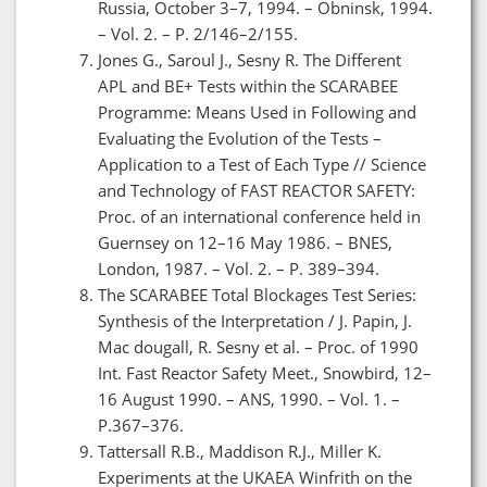
Russia, October 3–7, 1994. – Obninsk, 1994.
– Vol. 2. – P. 2/146–2/155.
Jones G., Saroul J., Sesny R. The Different
APL and BE+ Tests within the SCARABEE
Programme: Means Used in Following and
Evaluating the Evolution of the Tests –
Application to a Test of Each Type // Science
and Technology of FAST REACTOR SAFETY:
Proc. of an international conference held in
Guernsey on 12–16 May 1986. – BNES,
London, 1987. – Vol. 2. – P. 389–394.
The SCARABEE Total Blockages Test Series:
Synthesis of the Interpretation / J. Papin, J.
Mac dougall, R. Sesny et al. – Proc. of 1990
Int. Fast Reactor Safety Meet., Snowbird, 12–
16 August 1990. – ANS, 1990. – Vol. 1. –
P.367–376.
Tattersall R.B., Maddison R.J., Miller K.
Experiments at the UKAEA Winfrith on the