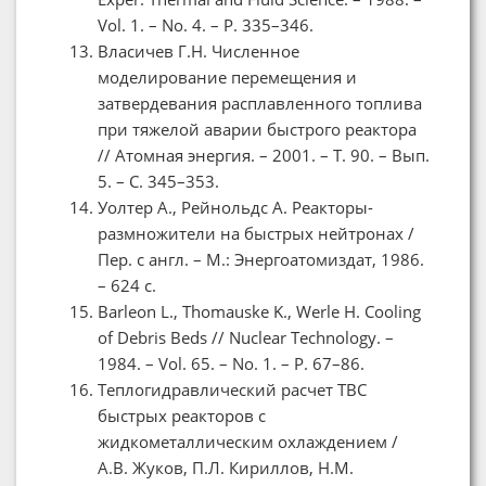
Vol. 1. – No. 4. – P. 335–346.
Власичев Г.Н. Численное
моделирование перемещения и
затвердевания расплавленного топлива
при тяжелой аварии быстрого реактора
// Атомная энергия. – 2001. – Т. 90. – Вып.
5. – С. 345–353.
Уолтер А., Рейнольдс А. Реакторы-
размножители на быстрых нейтронах /
Пер. с англ. – М.: Энергоатомиздат, 1986.
– 624 с.
Barleon L., Thomauske K., Werle H. Cooling
of Debris Beds // Nuclear Technology. –
1984. – Vol. 65. – No. 1. – P. 67–86.
Теплогидравлический расчет ТВС
быстрых реакторов с
жидкометаллическим охлаждением /
А.В. Жуков, П.Л. Кириллов, Н.М.