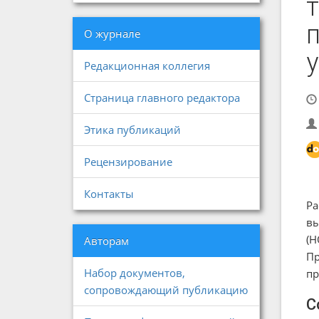
О журнале
Редакционная коллегия
Страница главного редактора
Этика публикаций
Рецензирование
Контакты
Ра
вы
(Н
Авторам
Пр
Набор документов,
пр
сопровождающий публикацию
С