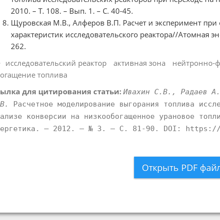
2010. – Т. 108. – Вып. 1. – С. 40-45.
Щуровская М.В., Алферов В.П. Расчет и эксперимент пр
характеристик исследовательского реактора//Атомная энерги
262.
исследовательский реактор
активная зона
нейтронно-ф
огащение топлива
ылка для цитирования статьи:
Ивахин С.В., Радаев А
В.
Расчетное моделирование выгорания топлива иссле
ализе конверсии на низкообогащенное урановое топл
ергетика. – 2012. – № 3. – С. 81-90. DOI: https:/
Открыть PDF фай