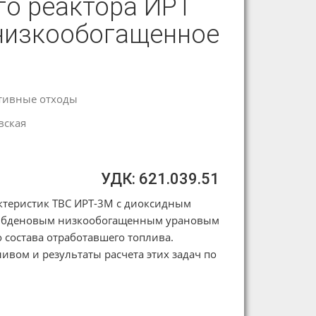
го реактора ИРТ
 низкообогащенное
тивные отходы
вская
УДК: 621.039.51
ктеристик ТВС ИРТ-3М с диоксидным
либденовым низкообогащенным урановым
 состава отработавшего топлива.
ивом и результаты расчета этих задач по