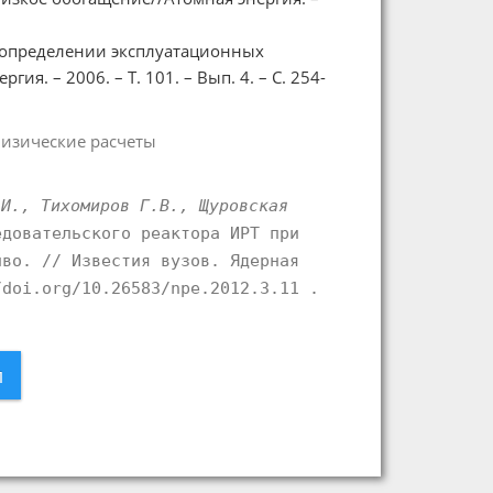
и определении эксплуатационных
я. – 2006. – Т. 101. – Вып. 4. – С. 254-
изические расчеты
.И., Тихомиров Г.В., Щуровская
довательского реактора ИРТ при
иво. // Известия вузов. Ядерная
/doi.org/10.26583/npe.2012.3.11 .
л