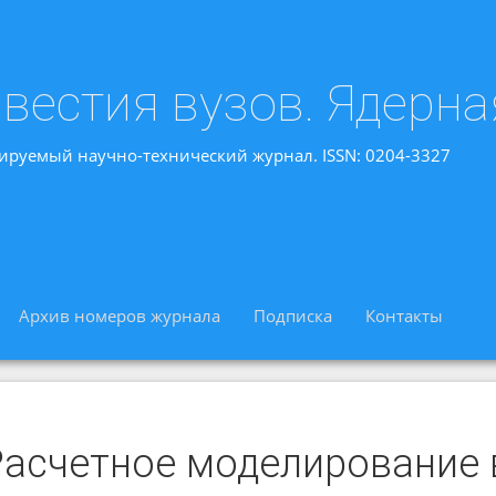
вестия вузов. Ядерна
ируемый научно-технический журнал. ISSN: 0204-3327
Архив номеров журнала
Подписка
Контакты
Расчетное моделирование