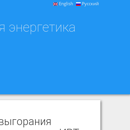
English
Русский
я энергетика
 выгорания