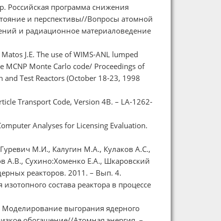
 др. Российская программа снижения
стояние и перспективы//Вопросы атомной
дений и радиационное материаловедение
nd Matos J.E. The use of WIMS-ANL lumped
 the MCNP Monte Carlo code/ Proceedings of
h and Test Reactors (October 18-23, 1998
ticle Transport Code, Version 4B. – LA-1262-
omputer Analyses for Licensing Evaluation.
 Гуревич М.И., Калугин М.А., Кулаков А.С.,
в А.В., Сухино:Хоменко Е.А., Шкаровский
ерных реакторов. 2011. – Вып. 4.
изотопного состава реактора в процессе
.В. Моделирование выгорания ядерного
изкое обогащение//Атомная энергия. –