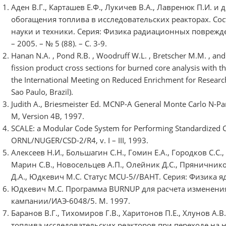
Аден В.Г., Карташев Е.Ф., Лукичев В.А., Лавренюк П.И. и
обогащения топлива в исследовательских реакторах. Со
науки и техники. Серия: Физика радиационных повреж
– 2005. – № 5 (88). – С. 3-9.
Hanan N.A. , Pond R.B. , Woodruff W.L. , Bretscher M.M. , a
fission product cross sections for burned core analysis with
the International Meeting on Reduced Enrichment for Researc
Sao Paulo, Brazil).
Judith A., Briesmeister Ed. MCNP-A General Monte Carlo N-Par
M, Version 4B, 1997.
SCALE: a Modular Code System for Performing Standardized C
ORNL/NUGER/CSD-2/R4, v. I – III, 1993.
Алексеев Н.И., Большагин С.Н., Гомин Е.А., Городков С.С.,
Марин С.В., Новосельцев А.П., Олейник Д.С., Пряничнико
Д.А., Юдкевич М.С. Статус MCU-5//ВАНТ. Серия: Физика яд
Юдкевич М.С. Программа BURNUP для расчета изменения 
кампании/ИАЭ-6048/5. М. 1997.
Баранов В.Г., Тихомиров Г.В., Харитонов П.Е., Хлунов А
топлива исследовательских реакторов при переходе на н