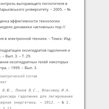
контроль выгорающего поглотителя в
арькiвського унiверситету. – 2005. – №
 Оценка эффективности технологии
модели динамики «активных» пор //
 в электронной технике. – Томск: Изд-
 гидратации оксигидратов гадолиния и
– Вып. 3. – Т. 29.
ивание оксигидратных гелей некоторых
а. – 1999. – Вып. 3.
ометрический состав
фект
н В.Ю., Панов В.С., Власовец И.А.
дроксида гадолиния для легирования
дерная энергетика. – 2012. – № 2.
2.2.17 .