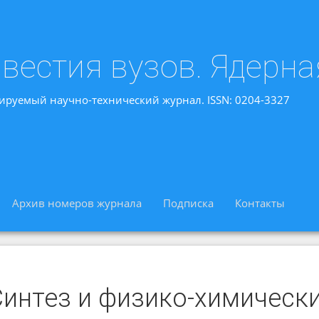
вестия вузов. Ядерна
ируемый научно-технический журнал. ISSN: 0204-3327
Архив номеров журнала
Подписка
Контакты
Синтез и физико-химическ