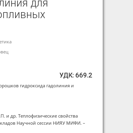
линия для
опливных
етика
овец
УДК: 669.2
орошков гидроксида гадолиния и
.П. и др. Теплофизические свойства
окладов Научной сессии НИЯУ МИФИ. –