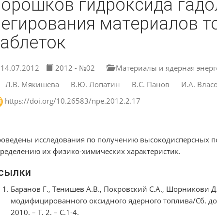
порошков гидроксида гадо
легирования материалов т
таблеток
14.07.2012
2012 - №02
Материалы и ядерная энерг
Л.В. Мякишева
В.Ю. Лопатин
В.С. Панов
И.А. Влас
https://doi.org/10.26583/npe.2012.2.17
оведены исследования по получению высокодисперсных п
ределению их физико-химических характеристик.
сылки
Баранов Г., Тенишев А.В., Покровский С.А., Шорникови Д
модифицированного оксидного ядерного топлива/Сб. д
2010. – Т. 2. – С.1-4.