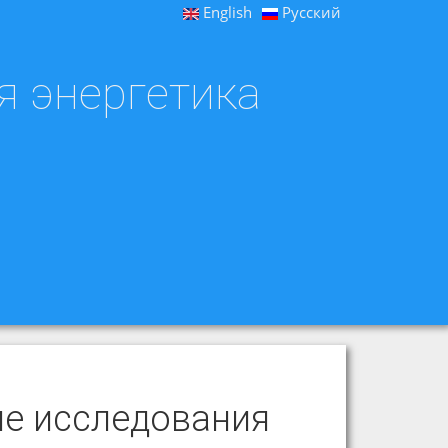
English
Русский
я энергетика
ие исследования