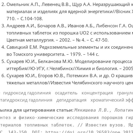
Омельник А.П., Левенец В.В., Щур А.А. Неразрушающий 
материалах и изделиях для ядерной энергетики//Вiсник Х
710. – С.104-108.
Андреев А.И., Бочаров А.В., Иванов А.Б., Либенсон Г.А.
топливных таблеток из порошка UO2 с использованием 
Цветная металлургия. – 2002. – № 4. – С. 47-50.
Савицкий Е.М. Редкоземельные элементы и их соединения
во Томского университета. – 1979. – 144 с.
Сухарев Ю.И., Белканова М.Ю. Моделирование процесса
иттербия//Ю-УГУ, г.Челябинск//Химия и биология. – 2005. 
Сухарев Ю.И., Егоров Ю.В., Потемкин В.А. и др. О краш
тяжелых металлов//Известия Челябинского научного центр
гидроксид гадолиния
осадитель
концентрация
гранул
тагидроксид гадолиния
дегидратация
хроматический эф
ылка для цитирования статьи:
Мякишева Л.В., Лопати
нтез и физико-химические исследования порошков ги
териалов топливных таблеток. // Известия вузов. Я
С. 143-150. DOI: https://doi.org/10.26583/npe.201