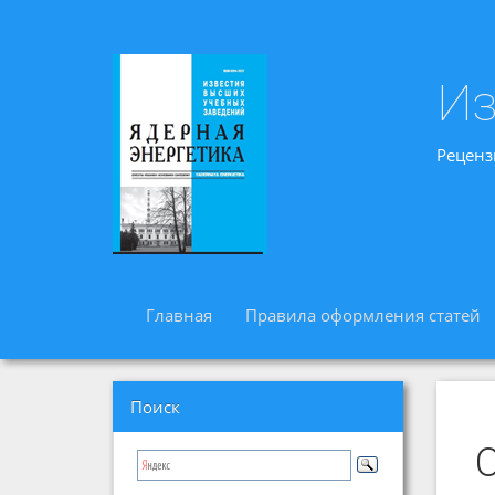
Из
Реценз
Главная
Правила оформления статей
Поиск