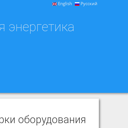
English
Русский
я энергетика
рки оборудования