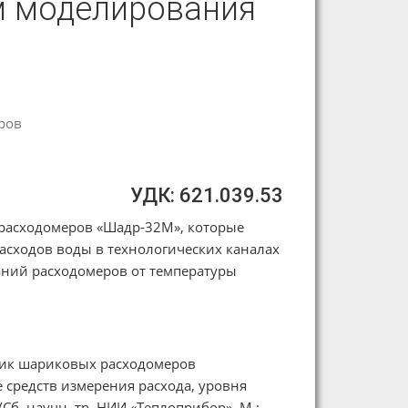
м моделирования
оров
УДК: 621.039.53
расходомеров «Шадр-32М», которые
асходов воды в технологических каналах
аний расходомеров от температуры
тик шариковых расходомеров
средств измерения расхода, уровня
Сб. научн. тр. НИИ «Теплоприбор», М.: