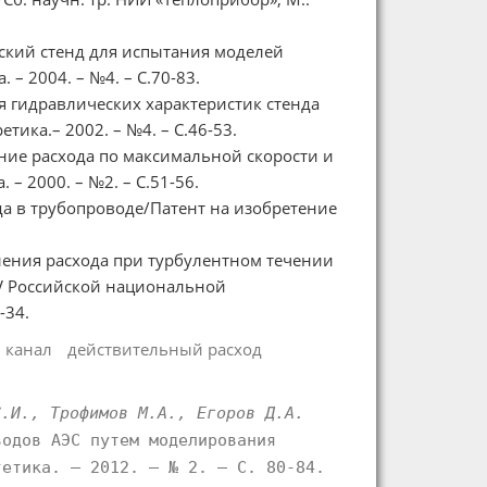
ческий стенд для испытания моделей
 – 2004. – №4. – С.70-83.
ия гидравлических характеристик стенда
тика.– 2002. – №4. – С.46-53.
ение расхода по максимальной скорости и
 – 2000. – №2. – С.51-56.
да в трубопроводе/Патент на изобретение
еления расхода при турбулентном течении
V Российской национальной
-34.
 канал
действительный расход
С.И., Трофимов М.А., Егоров Д.А.
водов АЭС путем моделирования
гетика. – 2012. – № 2. – С. 80-84.