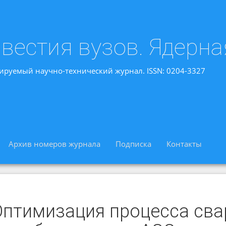
вестия вузов. Ядерна
ируемый научно-технический журнал. ISSN: 0204-3327
Архив номеров журнала
Подписка
Контакты
Оптимизация процесса сва