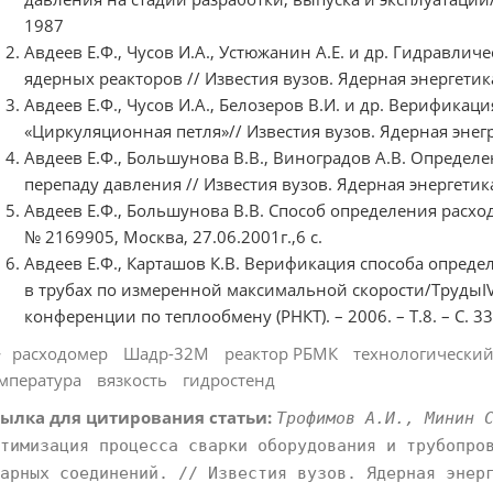
1987
Авдеев Е.Ф., Чусов И.А., Устюжанин А.Е. и др. Гидравли
ядерных реакторов // Известия вузов. Ядерная энергетика.
Авдеев Е.Ф., Чусов И.А., Белозеров В.И. и др. Верификац
«Циркуляционная петля»// Известия вузов. Ядерная энегре
Авдеев Е.Ф., Большунова В.В., Виноградов А.В. Определ
перепаду давления // Известия вузов. Ядерная энергетика.
Авдеев Е.Ф., Большунова В.В. Способ определения расхо
№ 2169905, Москва, 27.06.2001г.,6 с.
Авдеев Е.Ф., Карташов К.В. Верификация способа опред
в трубах по измеренной максимальной скорости/ТрудыI
конференции по теплообмену (РНКТ). – 2006. – Т.8. – С. 33
расходомер
Шадр-32М
реактор РБМК
технологический
мпература
вязкость
гидростенд
ылка для цитирования статьи:
Трофимов А.И., Минин 
тимизация процесса сварки оборудования и трубопро
арных соединений. // Известия вузов. Ядерная энер