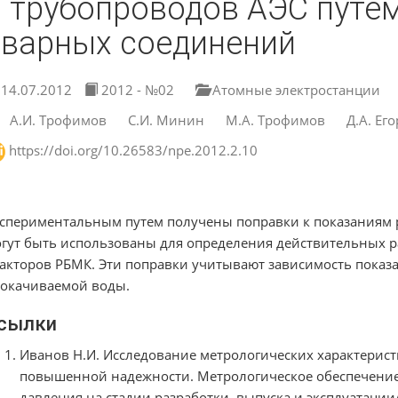
и трубопроводов АЭС путе
сварных соединений
14.07.2012
2012 - №02
Атомные электростанции
А.И. Трофимов
С.И. Минин
М.А. Трофимов
Д.А. Ег
https://doi.org/10.26583/npe.2012.2.10
спериментальным путем получены поправки к показаниям 
гут быть использованы для определения действительных р
акторов РБМК. Эти поправки учитывают зависимость показ
окачиваемой воды.
сылки
Иванов Н.И. Исследование метрологических характерис
повышенной надежности. Метрологическое обеспечение 
давления на стадии разработки, выпуска и эксплуатации/