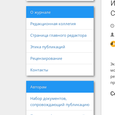
О журнале
Редакционная коллегия
Страница главного редактора
Этика публикаций
Рецензирование
Эк
Контакты
мо
ре
пр
Авторам
С
Набор документов,
сопровождающий публикацию