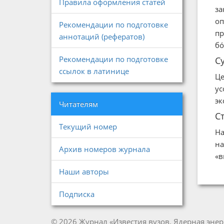
Правила оформления статей
за
оп
Рекомендации по подготовке
пр
аннотаций (рефератов)
бó
Рекомендации по подготовке
С
ссылок в латинице
Це
ус
эк
Читателям
С
Текущий номер
На
на
Архив номеров журнала
«в
Наши авторы
Подписка
© 2026 Журнал «Известия вузов. Ядерная энер