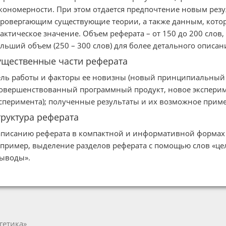
кономерности. При этом отдается предпочтение новым рез
ровергающим существующие теории, а также данным, котор
актическое значение. Объем реферата – от 150 до 200 слов
льший объем (250 – 300 слов) для более детального описани
ущественные части реферата
ль работы и факторы ее новизны (новый принципиальный в
овершенствованный программный продукт, новое эксперим
сперимента); полученные результаты и их возможное прим
труктура реферата
писанию реферата в компактной и информативной формах с
пример, выделение разделов реферата с помощью слов «цел
ыводы».
гетика»