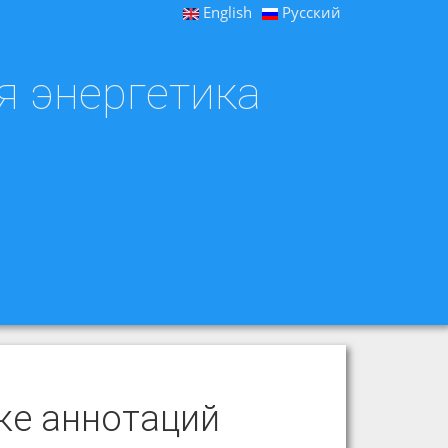
English
Русский
я энергетика
ке аннотаций