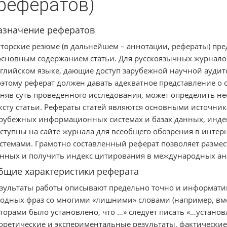
(рефератов)
азначение рефератов
торские резюме (в дальнейшем – аннотации, рефераты) пр
основным содержанием статьи. Для русскоязычных журнал
глийском языке, дающие доступ зарубежной научной аудит
этому реферат должен давать адекватное представление о с
няв суть проведенного исследования, может определить н
ксту статьи. Рефераты статей являются основными источн
рубежных информационных системах и базах данных, инд
ступны на сайте журнала для всеобщего обозрения в инте
стемами. Грамотно составленный реферат позволяет размес
нных и получить индекс цитирования в международных ана
бщие характеристики реферата
зультаты работы описывают предельно точно и информатив
одных фраз со многими «лишними» словами (например, вме
торами было установлено, что …» следует писать «…установ
оретические и экспериментальные результаты, фактически