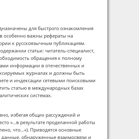
едназначены для быстрого ознакомления
ов особенно важны рефераты на
ории к русскоязычным публикациям.
одержании статьи: читатель-специалист,
еобходимость обращения к полному
иками информации в отечественных и
ексируемых журналах и должны быть
рнете и индексации сетевыми поисковыми
тить статью в международных базах
литических системах.
но, избегая общих рассуждений и
сто «…в результате проделанной работы
лено, что…»). Приводятся основные
е данные, обнаруженные взаимосвязи и