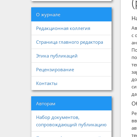
О журнале
Н
Ав
Редакционная коллегия
с 
Страница главного редактора
ан
По
Этика публикаций
по
те
Рецензирование
за
до
Контакты
си
да
О
Авторам
Ре
Набор документов,
вв
сопровождающий публикацию
ав
те